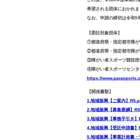
希望される団体におかれま
なお、申請の締切は令和5
【委託対象団体】
①都道府県・指定都市障が
②都道府県・指定都市障
③障がい者スポーツ競技団
④障がい者スポーツセンタ
https://www.parasports.o
【関係書類】
1.地域振興【ご案内】R5.p
2.地域振興【募集要綱】R5.
3.地域振興【事務手引き】R5
4.地域振興【受託申請書】R5
5.地域振興【事業計画書・予