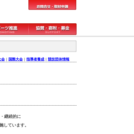
大会
｜
国際大会
｜
指導者養成
｜
競技団体情報
的・継続的に
施しています。