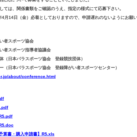
しては、関係書類をご確認のうえ、指定の様式にて応募下さい。
年4月14日（金）必着としておりますので、申請遅れのないようにお願
い者スポーツ協会
がい者スポーツ指導者協議会
体（日本パラスポーツ協会 登録競技団体）
ー（日本パラスポーツ協会 登録障がい者スポーツセンター）
r.jp/about/conference.html
df
pdf
.pdf
.doc
算書・購入申請書】R5.xls