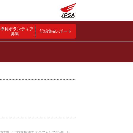
指導員ボランティア
記録集&レポート
募集
World Para Athletics公認 2026ジャパンパラ陸上競技大会を5月16日と17日の2日間、名古屋市瑞穂公園陸上競技場（パロマ瑞穂スタジアム）で開催した。両日とも初夏の強い日差しのもとで競技が行われ、また今回の会場は愛知・名古屋2026アジアパラ競技大会で使用されることもあり、多くの選手が好記録を目指して出場していた。 名古屋市瑞穂公園陸上競技場（パロマ瑞穂スタジアム） 暑く青空が広がる天候のもとで大会は行われた その結果、大会を通して、世界新記録1、アジア新記録4、日本新記録31、大会新記録67と数多くの記録が生まれ、会場に詰め掛けた観客も選手たちのパフォーマンスに拍手を送っていた。 若手の吉田彩乃（T34）は100mでのアジア新記録をはじめ、400mと800mでも日本新記録と今大会では記録ラッシュ。グングンと成長している姿を見せてくれた。 愛知県が地元の大島健吾（T64）も100mと200nの両種目でアジア新記録を打ち立てた。日本の誇る義足スプリンターの力強い走りは見ごたえ十分だった。 暑さの中でも快走を見せたのは唐澤剣也（T11）。大会2日目の5000mは気温が上がったお昼時に行われたが、それでも大会記録を塗り替える走りを披露した。 吉田彩乃 大島健吾 唐澤剣也 加藤茜（T20）は予選から記録を更新するレースもあり、躍動感のある走りで100mと200m、400mの3種目を制した。 そして、昨年行われた東京2025デフリンピックで活躍した選手たちも今大会に出場し、樋口光盛（T00）は800mで日本新記録を樹立するなど存在感を見せていた。 国内最高峰の競技会として開催された今大会では、パラスポーツならではの多様な選手たちが出場し、それぞれのベストを尽くして競技に取り組む姿が強く印象に残った。 加藤茜（写真中央） 樋口光盛