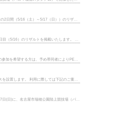
「2026ジャパンパラ陸上競技大会」（2026年5月16日（土）および17日（日）名古屋市瑞穂公園陸上競技場）の2日間（5/16（土）～5/17（日））のリザルト等を掲載いたします。 2026JPAT_記録集(日本語).pdf（2026年5月17日更新） 2026ジャパンパラ_2日目出場者.pdf
「2026ジャパンパラ陸上競技大会」（2026年5月16日（土）～17日（日）名古屋市瑞穂公園陸上競技場）の1日目（5/16）のリザルトを掲載いたします。 ■5月16日（土）1日目1日目_大会リザルト.pdf（2026年5月16日更新） 2026JPAT_1日目出場者数.pdf（2026年5月16日更新）
当大会会場は、補助競技場とメイン競技場間に距離があります。レース終了後の表彰において日常用車いすでの参加を希望する方は、予め帯同者によりPECRに運んでいただきますようお願いします。 詳細は添付地図をご確認ください。 レーサーで競技に参加する選手の皆さまへ_0515.pdf
5月16・17日に開催される「World Para Athletics公認 2026 ジャパンパラ陸上競技大会」にて トレーナーブースを設置します。 利用に際しては下記のご案内をご確認ください。 WPA公認 2026ジャパンパラ陸上競技大会トレーナーブースについて.pdf
公益財団法人日本パラスポーツ協会は、「2026ジャパンパラ陸上競技大会」を 2026年5月16日(土)および5月17日(日)に、名古屋市瑞穂公園陸上競技場（パロマ瑞穂スタジアム）にて開催いたします。 取材案内をご一読いただき、5月11日(月)17:00までに必要事項を記載の上、 お申込みいただきますようお願いいたします。 【2026ジャパンパラ陸上】取材案内.pdf