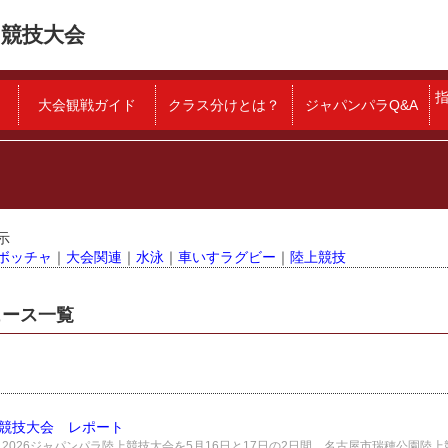
競技大会
大会観戦ガイド
クラス分けとは？
ジャパンパラQ&A
示
ボッチャ
｜
大会関連
｜
水泳
｜
車いすラグビー
｜
陸上競技
ニュース一覧
上競技大会 レポート