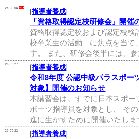
26.08.06
[
指導者養成
]
「資格取得認定校研修会」開催
資格取得認定校および認定校検
校卒業生の活動」に焦点を当て
す。 また、研修会後半には、参
26.05.27
[
指導者養成
]
令和8年度 公認中級パラスポー
対象】開催のお知らせ
本講習会は、すでに日本スポー
ポーツ指導員を対象とし、 そ
進に生かすために開催いたします
26.05.22
[
指導者養成
]