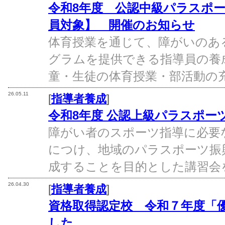
令和8年度 公認中級パラスポ
員対象】 開催のお知らせ
体育授業を通じて、障がいのあ
グラムを提供できる指導員の養
童・生徒の体育授業・部活動の充
26.05.11
[
指導者養成
]
令和8年度 公認上級パラスポー
障がい者のスポーツ指導に必要
につけ、地域のパラスポーツ振
成することを目的とした講習会を
26.04.30
[
指導者養成
]
資格取得認定校 令和７年度「
した