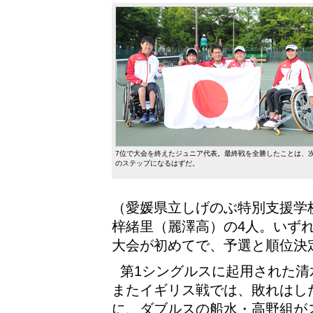
7位で大会を終えたジュニア代表。最終戦を全勝したことは、
のステップになるはずだ。
（愛媛県立しげのぶ特別支援学
梓緒里（麗澤高）の4人。いず
大会が初めてで、予選と順位決
第1シングルスに起用された清
またイギリス戦では、敗れはし
に、ダブルスの船水・高野組が