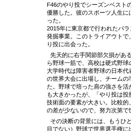
F46のやり投でシーズンベストの
優勝した。彼のスポーツ人生に
った。
2015年に東京都で行われたパ
発掘事業。このトライアウトで
り投に出会った。
先天的に右手関節部欠損がある
ら野球一筋で、高校は硬式野球
大学時代は障害者野球の日本代表
の世界大会に出場し、チームの
た。野球で培った肩の強さを活
も大きかったが、「やり投は投
技術面の要素が大きい。比較的
の差が少ないので、努力次第で
その決断の背景には、もうひ
目でない）野球で世界選手権に