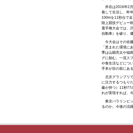
井谷は2016年
着して生活し、昨年
100mを11秒台
陸上競技デビュー戦
選手権大会では、
自動車）を破り、
今大会はその佐藤
「恵まれた環境に
季は山縣亮太や福
グに励む。一流ス
や食生活などにつ
手本が目の前にあ
北京グランプリ
に注力するつもり
藤が持つ）11秒7
れが実現すれば、今
東京パラリンピ
るのか。今後の活