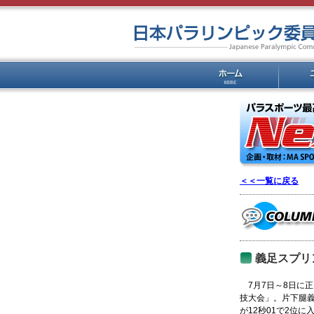
＜＜一覧に戻る
義足スプリ
7月7日～8日に
技大会」。片下腿義
が12秒01で2位に