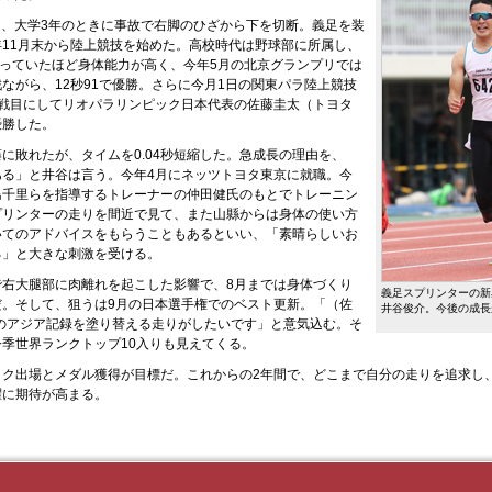
2月、大学3年のときに事故で右脚のひざから下を切断。義足を装
11月末から陸上競技を始めた。高校時代は野球部に所属し、
で走っていたほど身体能力が高く、今年5月の北京グランプリでは
ながら、12秒91で優勝。さらに今月1日の関東パラ陸上競技
2戦目にしてリオパラリンピック日本代表の佐藤圭太（トヨタ
優勝した。
に敗れたが、タイムを0.04秒短縮した。急成長の理由を、
ある」と井谷は言う。今年4月にネッツトヨタ東京に就職。今
島千里らを指導するトレーナーの仲田健氏のもとでトレーニン
プリンターの走りを間近で見て、また山縣からは身体の使い方
いてのアドバイスをもらうこともあるといい、「素晴らしいお
る」と大きな刺激を受ける。
で右大腿部に肉離れを起こした影響で、8月までは身体づくり
義足スプリンターの新
だ。そして、狙うは9月の日本選手権でのベスト更新。「（佐
井谷俊介。今後の成長
7のアジア記録を塗り替える走りがしたいです」と意気込む。そ
季世界ランクトップ10入りも見えてくる。
ック出場とメダル獲得が目標だ。これからの2年間で、どこまで自分の走りを追求し
躍に期待が高まる。