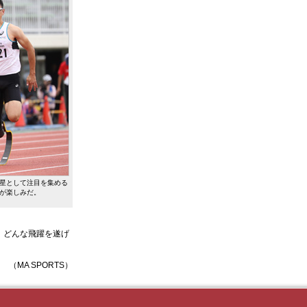
星として注目を集める
が楽しみだ。
、どんな飛躍を遂げ
（MA SPORTS）