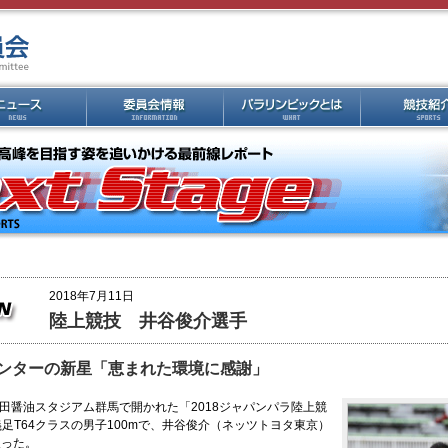
2018年7月11日
陸上競技 井谷俊介選手
ンターの新星「恵まれた環境に感謝」
正田醤油スタジアム群馬で開かれた「2018ジャパンパラ陸上競
足T64クラスの男子100mで、井谷俊介（ネッツトヨタ東京）
入った。