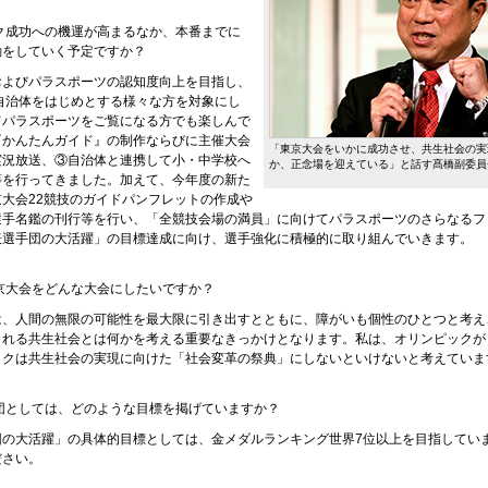
ク成功への機運が高まるなか、本番までに
動をしていく予定ですか？
およびパラスポーツの認知度向上を目指し、
自治体をはじめとする様々な方を対象にし
てパラスポーツをご覧になる方でも楽しんで
『かんたんガイド』の制作ならびに主催大会
「東京大会をいかに成功させ、共生社会の実
実況放送、③自治体と連携して小・中学校へ
か、正念場を迎えている」と話す髙橋副委員
等を行ってきました。加えて、今年度の新た
大会22競技のガイドパンフレットの作成や
選手名鑑の刊行等を行い、「全競技会場の満員」に向けてパラスポーツのさらなるフ
表選手団の大活躍」の目標達成に向け、選手強化に積極的に取り組んでいきます。
京大会をどんな大会にしたいですか？
は、人間の無限の可能性を最大限に引き出すとともに、障がいも個性のひとつと考え
される共生社会とは何かを考える重要なきっかけとなります。私は、オリンピックが
ックは共生社会の実現に向けた「社会変革の祭典」にしないといけないと考えていま
団としては、どのような目標を掲げていますか？
団の大活躍」の具体的目標としては、金メダルランキング世界7位以上を目指してい
ださい。