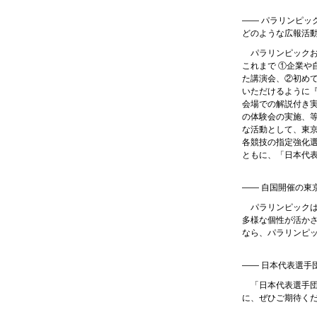
—— パラリンピッ
どのような広報活
パラリンピック
これまで ①企業や
た講演会、②初め
いただけるように
会場での解説付き
の体験会の実施、
な活動として、東京
各競技の指定強化
ともに、「日本代
—— 自国開催の東
パラリンピック
多様な個性が活か
なら、パラリンピ
—— 日本代表選手
「日本代表選手
に、ぜひご期待く