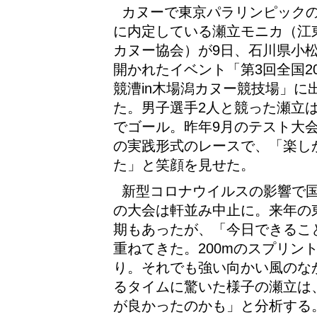
カヌーで東京パラリンピック
に内定している瀬立モニカ（江
カヌー協会）が9日、石川県小
開かれたイベント「第3回全国20
競漕in木場潟カヌー競技場」に
た。男子選手2人と競った瀬立は
でゴール。昨年9月のテスト大
の実践形式のレースで、「楽し
た」と笑顔を見せた。
新型コロナウイルスの影響で
の大会は軒並み中止に。来年の
期もあったが、「今日できるこ
重ねてきた。200mのスプリン
り。それでも強い向かい風のなか
るタイムに驚いた様子の瀬立は
が良かったのかも」と分析する