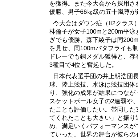
を獲得。また今大会から採用さ
優勝、男子66㎏級の五十嵐尊
今大会はダウン症（II2クラ
林倫子が女子100mと200m平
ぎでも優勝。森下綾子は同200
を見せ、同100mバタフライも
ドレーでも銅メダル獲得と、存
3種目で4位と奮起した。
日本代表選手団の井上明浩団長
球、陸上競技、水泳は競技団体
り、強化の成果が結果につなが
スケットボール女子の2連覇や
たことも評価したい。帯同した
てくれたことも大きい」と振り
め、満足いくパフォーマンスが
ていった。世界の舞台が彼らの