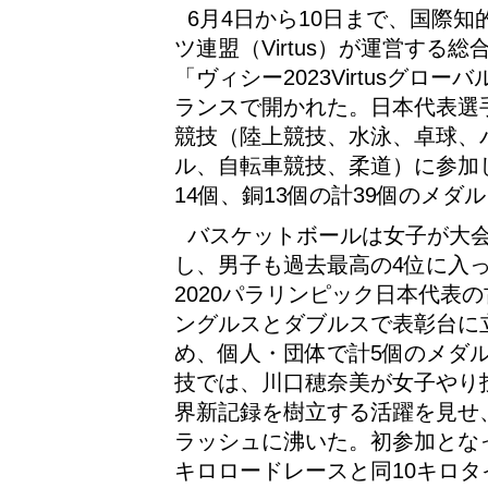
6月4日から10日まで、国際
ツ連盟（Virtus）が運営する
「ヴィシー2023Virtusグロ
ランスで開かれた。日本代表選手
競技（陸上競技、水泳、卓球、
ル、自転車競技、柔道）に参加し
14個、銅13個の計39個のメダ
バスケットボールは女子が大会
し、男子も過去最高の4位に入
2020パラリンピック日本代表
ングルスとダブルスで表彰台に
め、個人・団体で計5個のメダ
技では、川口穂奈美が女子やり投
界新記録を樹立する活躍を見せ
ラッシュに沸いた。初参加とな
キロロードレースと同10キロ