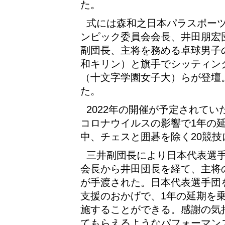
た。
式には森和之日本パラスポー
ンピック委員会会長、井田朋宏
副団長、主将を務める卓球男子
和キリン）と旗手でシッティン
（十文字学園女子大）らが登壇。
た。
2022年の開催が予定されて
コロナウイルスの影響で1年の延
中、チェスと囲碁を除く20競技
三井副団長により日本代表選
会長から井田団長を経て、主将
が手渡された。日本代表選手団
支援のおかげで、1年の延期を
施することができる。感謝の気
てもらえるようなパフォーマン