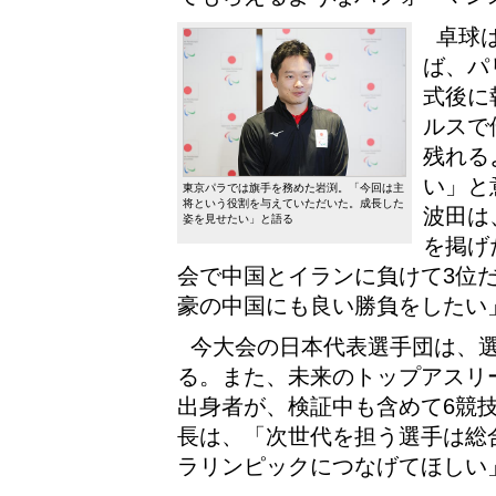
卓球
ば、パ
式後に
ルスで
残れる
い」と
東京パラでは旗手を務めた岩渕。「今回は主
将という役割を与えていただいた。成長した
波田は
姿を見せたい」と語る
を掲げ
会で中国とイランに負けて3位
豪の中国にも良い勝負をしたい
今大会の日本代表選手団は、選手
る。また、未来のトップアスリー
出身者が、検証中も含めて6競
長は、「次世代を担う選手は総合
ラリンピックにつなげてほしい