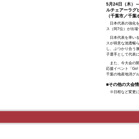
5月24日（木）
ルチェアーラグ
（千葉市／千葉
日本代表の強化を
ス（同7位）が出場
日本代表を率いる
スが得意な池透暢
し、ぶつかり合う
子選手として代表
また、今大会の開
応援イベント「Go!
千葉の地産地消グ
■その他の大会
※日程など変更