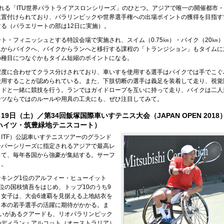
れる「ITU世界パラトライアスロンシリーズ」のひとつ。アジアで唯一の開催都市
位置付けられており、パラリンピックや世界選手権への出場ポイントの獲得を目指す
る（パラエリートの部は12日に実施）。
ト・フィニッシュとする特設会場で実施され、スイム（0.75㎞）・バイク（20㎞
ムからバイクへ、バイクからランへと移行する課程の「トランジション」もタイムに
の種目につなぐかもタイム短縮のポイントになる。
程度に合わせてクラス分けされており、車いすを使用する選手はバイクでは手でこぐ
使用することが認められている。また、下肢切断の選手は義足を装着して走り、視覚
イドと一緒に競技を行う。ランではガイドロープを互いに持って走り、バイクは二人
ーツならではのルールや用具の工夫にも、ぜひ注目してみて。
19日（土）／第34回飯塚国際車いすテニス大会（JAPAN OPEN 2018
ハイツ・筑豊緑地テニスコート）
ITF）公認車いすテニスツアーのグランド
ーパーシリーズに指定されるアジアで最高レ
って、毎年各国から強豪が集結する。サーフ
ト。
ンキング1位のアルフィー・ヒューイット
位の国枝慎吾をはじめ、トップ10のうち9
。女子は、大会6連覇を見据える上地結衣を
日本の若手選手の活躍に期待がかかる。ま
がいがあるクアードも、リオパラリンピック
のディラン・アルコット（オーストラリア）