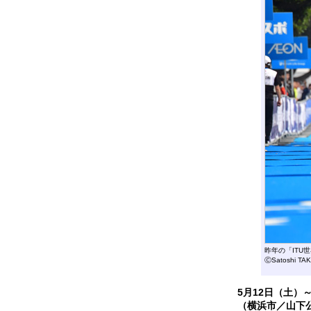
昨年の「IT
ⒸSatoshi TA
5月12日（土）
（横浜市／山下