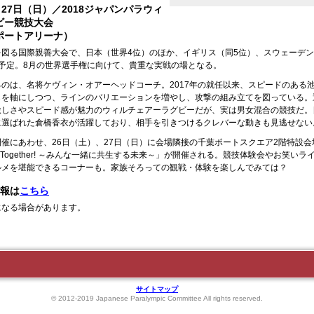
～27日（日）／2018ジャパンパラウィ
ビー競技大会
ポートアリーナ）
図る国際親善大会で、日本（世界4位）のほか、イギリス（同5位）、スウェーデン
予定。8月の世界選手権に向けて、貴重な実戦の場となる。
のは、名将ケヴィン・オアーヘッドコーチ。2017年の就任以来、スピードのある
らを軸にしつつ、ラインのバリエーションを増やし、攻撃の組み立てを図っている。
激しさやスピード感が魅力のウィルチェアーラグビーだが、実は男女混合の競技だ。
に選ばれた倉橋香衣が活躍しており、相手を引きつけるクレバーな動きも見逃せない
催にあわせ、26日（土）、27日（日）に会場隣接の千葉ポートスクエア2階特設
 Together! ～みんな一緒に共生する未来～」が開催される。競技体験会やお笑い
ルメを堪能できるコーナーも。家族そろっての観戦・体験を楽しんでみては？
情報は
こちら
になる場合があります。
サイトマップ
© 2012-2019 Japanese Paralympic Committee All rights reserved.