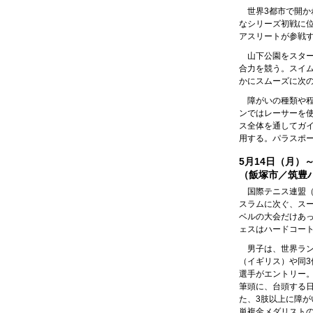
世界3都市で開か
なシリーズ初戦に
アスリートが参戦す
山下公園をスター
合力を競う。スイ
かにスムーズに次
障がいの種類や
ンではレーサーを
ス全体を通してガ
用する。パラスポ
5月14日（月）～
（飯塚市／筑豊
国際テニス連盟（
スラムに次ぐ、ス
ベルの大会だけあ
ェスはハードコー
男子は、世界ラ
（イギリス）や同3
選手がエントリー
筆頭に、台頭する
た、3肢以上に障
単複金メダリスト