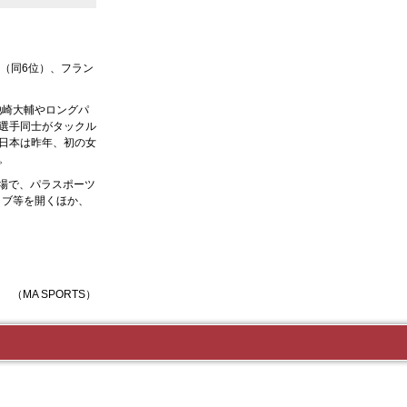
（同6位）、フラン
池崎大輔やロングパ
選手同士がタックル
日本は昨年、初の女
。
会場で、パラスポーツ
ライブ等を開くほか、
（MA SPORTS）