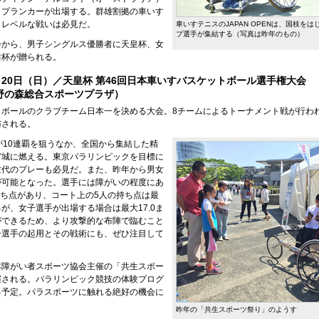
ップランカーが出場する。群雄割拠の車いす
イレベルな戦いは必見だ。
車いすテニスのJAPAN OPENは、国枝を
プ選手が集結する（写真は昨年のもの）
会から、男子シングルス優勝者に天皇杯、女
后杯が贈られる。
～20日（日）／天皇杯 第46回日本車いすバスケットボール選手権大会
野の森総合スポーツプラザ）
トボールのクラブチーム日本一を決める大会。8チームによるトーナメント戦が行わ
与される。
が10連覇を狙うなか、全国から集結した精
宮城に燃える。東京パラリンピックを目標に
世代のプレーも必見だ。また、昨年から男女
が可能となった。選手には障がいの程度にあ
5の持ち点があり、コート上の5人の持ち点は最
るが、女子選手が出場する場合は最大17.0ま
ができるため、より攻撃的な布陣で臨むこと
子選手の起用とその戦術にも、ぜひ注目して
本障がい者スポーツ協会主催の「共生スポー
催される。パラリンピック競技の体験プログ
る予定。パラスポーツに触れる絶好の機会に
昨年の「共生スポーツ祭り」のようす