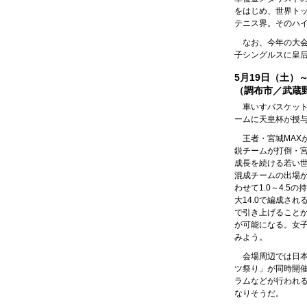
をはじめ、世界ト
テニス界。そのハ
なお、今年の大
子シングルスに皇
5月19日（土）
（調布市／武蔵
車いすバスケッ
ームに天皇杯が授
王者・宮城MAX
鋭チームが打倒・
成長を続ける若い
混成チームの出場
わせて1.0～4.
大14.0で編成され
で引き上げること
が可能になる。女
みよう。
会場周辺では日
ツ祭り」が同時開
ラムなどが行われ
なりそうだ。