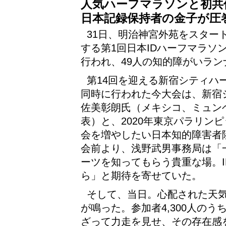
人気ハーフマラソンと初共
日本記録保持者の金子が圧
31日、明治神宮外苑をスター
する第1回日本IDハーフマラソン
行われ、49人の知的障がいラ
第14回を迎える新宿シティハ
同時に行われた今大会は、新宿
佐美彰朗氏（メキシコ、ミュン
表）と、2020年東京パラリン
会を増やしたい日本知的障害者
会前より、浅野武男事務局は「
ーツを知ってもらう貴重な場。
ら」と期待を寄せていた。
そして、当日。心配された天
が鳴った。参加者4,300人のう
ざって力走を見せ、その存在感