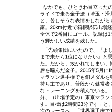
なかでも、ひときわ目立ったの
ライドで走る金子遼（埼玉・滑
と、苦しそうな表情をしながら
露。20km付近で箱根駅伝出場
全体で2番目にゴール。記録は1時
う輝かしい成績を残した。
「先頭集団にいたので、『よ
まで来たら1位になりたい』と
た。だから、抜かれてしまい、
唇を噛んだ金子。2015年5月にI
マラソン選手権でも銅メダルを
持ち主であり、普段から健常者
なトレーニングを積んでいる。
分、（出場予定の）東京マラソ
す。目標は2時間23分です」と
次のレースへ。「世界選手権で