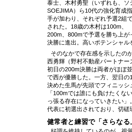
泰士、木村勇聖（いずれも、ソ
SOEJIMA）ら10代の強化育成
手が加わり、それぞれ予選2組
された。18歳の木村は100m、
200m、800mで予選を勝ち上が
決勝に進出。高いポテンシャル
そのなかで存在感を示したのが
西勇輝（野村不動産パートナーズ
初日の200m決勝は両者がほぼ
で西が優勝した。一方、翌日の1
決めた生馬が先頭でフィニッシ
「100mでは誰にも負けたくな
っ張る存在になっていきたい」
代表に初選出されており、切磋
健常者と練習で「さらなる
好調を維持しているのが、視覚