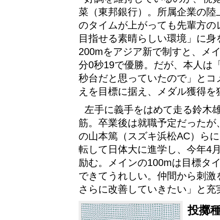
菜（東邦銀行）。所属企業の陸
のタイムが上がっても先輩方の
目指せる素晴らしい環境」に身
200mをアジア新で制すと、メ
分0秒19で優勝。だが、本人は
秒台だと思っていたので」とコメ
えを目標に据え、メダル獲得を
左手に義手をはめて走る鈴木雄
筋。卒業後は就職予定だったが
の山本篤（スズキ浜松AC）ら
転して日体大に進学し、今年4
励む。メインの100mは目標タ
できてうれしい。仲間から刺激
さらに改善していきたい」と充
投擲