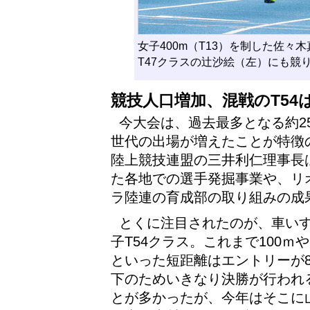
女子400m（T13）を制した佐
T47クラスの辻沙絵（左）にも競
競技人口増加、混戦のT54
今大会は、過去最多となる約2
世代の出場が増えたことが特徴
陸上競技連盟の三井利仁理事長は
た各地での選手発掘事業や、リ
ラ陸連の育成部の取り組みの成
とくに注目されたのが、車い
子T54クラス。これまで100ｍや
といった短距離はエントリーが
下のためいきなり決勝が行われ
とが多かったが、今年はそこに