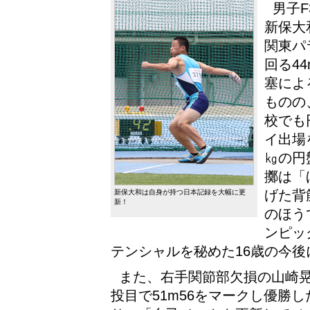
男子
新保大
関東パ
回る4
塞によ
ものの
校でも
イ出場
㎏の円
擲は「
げた背
新保大和は自身が持つ日本記録を大幅に更
新！
のほう
ンピッ
テンシャルを秘めた16歳の今
また、右手関節部欠損の山崎晃
投目で51m56をマークし優勝