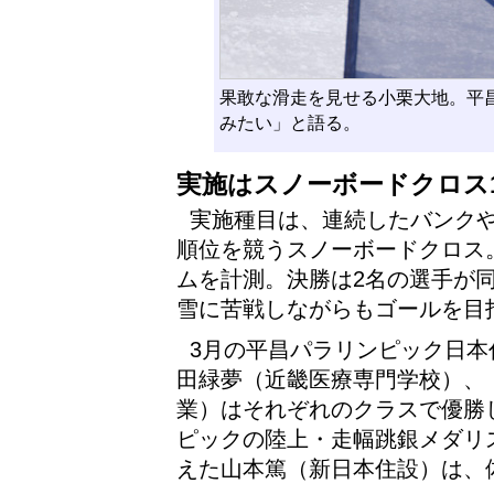
果敢な滑走を見せる小栗大地。平
みたい」と語る。
実施はスノーボードクロス
実施種目は、連続したバンク
順位を競うスノーボードクロス
ムを計測。決勝は2名の選手が
雪に苦戦しながらもゴールを目
3月の平昌パラリンピック日
田緑夢（近畿医療専門学校）、
業）はそれぞれのクラスで優勝
ピックの陸上・走幅跳銀メダリ
えた山本篤（新日本住設）は、