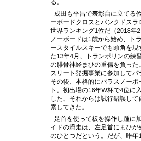
る。
成田も平昌で表彰台に立てる
ーボードクロスとバンクドスラ
世界ランキング1位だ（2018年
ノーボードは1歳から始め、ト
ースタイルスキーでも頭角を現す
た13年4月、トランポリンの練
の腓骨神経まひの重傷を負った。
スリート発掘事業に参加してパ
その後、本格的にパラスノーボ
ト。初出場の16年W杯で4位に
した。それからは試行錯誤して
索してきた。
足首を使って板を操作し踵に
イドの滑走は、左足首にまひが
のひとつだという。だが、昨年