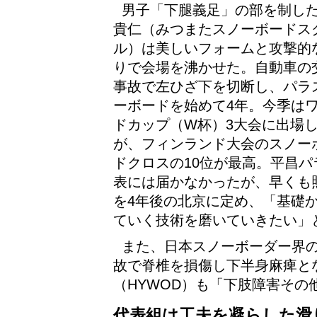
男子「下腿義足」の部を制し
貴仁（みつまたスノーボードス
ル）は美しいフォームと攻撃的
りで会場を沸かせた。自動車の
事故で左ひざ下を切断し、パラ
ーボードを始めて4年。今季は
ドカップ（W杯）3大会に出場
が、フィンランド大会のスノー
ドクロスの10位が最高。平昌パ
表には届かなかったが、早くも
を4年後の北京に定め、「基礎
ていく技術を磨いていきたい」
また、日本スノーボーダー界の
故で脊椎を損傷し下半身麻痺と
（HYWOD）も「下肢障害その
代表組は工夫を凝らした滑