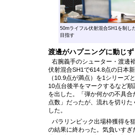
50mライフル伏射混合SH1を制
目指す
渡邊がハプニングに動じず
右腕義手のシューター・渡邊裕
伏射混合SH1で614.8点の日
（10.9点が満点）を1シリーズ
10点台後半をマークするなど順
を出した。「弾か何かの不具合
点数」だったが、流れを切りた
した。
パラリンピック出場枠獲得を狙
の結果に終わった。気負いすぎ