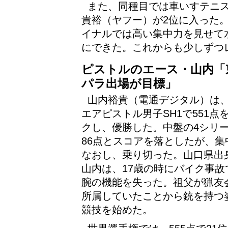
また、同種目では車いすテニ
貴裕（ヤフー）が2位に入った
イナルでは高い集中力を見せて
にできた。これからも少しずつ
ピストルのエース・山内「
パラ出場が目標」
山内裕貴（電通デジタル）は、
エアピストル男子SH1で551点
クし、優勝した。中盤の4シリ
86点とスコアを落としたが、集
なおし、乗り切った。山口県出
山内は、17歳の時にバイク事故
腕の機能を失った。祖父が猟友
所属していたことから銃を持つ
競技を始めた。