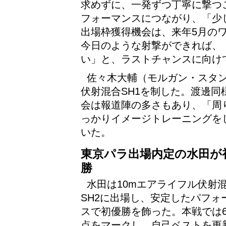
求めずに、一発ずつ丁寧に撃つ
フォーマンスにつながり、「少
出場枠獲得機会は、来年5月の
今日のような射撃ができれば、
い」と、ラストチャンスに向け
佐々木大輔（モルガン・スタン
伏射混合SH1を制した。渡邊
会は報道陣の多さもあり、「周
っかりイメージトレーニングを
いた。
東京パラ出場内定の水田が
勝
水田は10mエアライフル伏射
SH2に出場し、安定したパフォ
スで初優勝を飾った。本戦では63
点をマークし、自己ベストを更