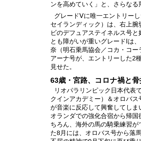
ンを高めていく」と、さらなる
グレードⅤに唯一エントリー
セイランディック）は、右上腕
ビのデフュアステイネルス号と
とも障がいが重いグレードⅠは
奈（明石乗馬協会／コカ・コー
アーナ号が、エントリーした2
見せた。
63歳・宮路、コロナ禍と
リオパラリンピック日本代表で
クインアカデミー）＆オロバス
が音楽に反応して興奮してしま
オランダでの強化合宿から帰国
ちろん、海外の馬の騎乗練習が
た8月には、オロバス号から落