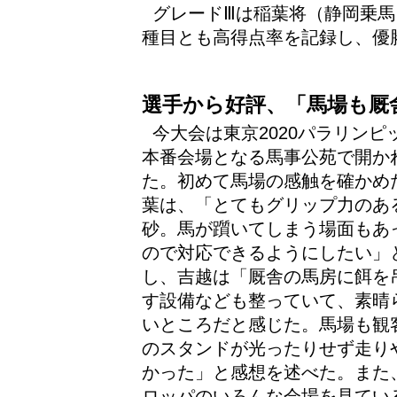
グレードⅢは稲葉将（静岡乗馬
種目とも高得点率を記録し、優
選手から好評、「馬場も厩
今大会は東京2020パラリンピ
本番会場となる馬事公苑で開か
た。初めて馬場の感触を確かめ
葉は、「とてもグリップ力のあ
砂。馬が躓いてしまう場面もあ
ので対応できるようにしたい」
し、吉越は「厩舎の馬房に餌を
す設備なども整っていて、素晴
いところだと感じた。馬場も観
のスタンドが光ったりせず走り
かった」と感想を述べた。また
ロッパのいろんな会場を見てい