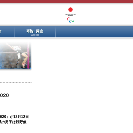
20
0」が12月12日
戦の男子は浅野俊