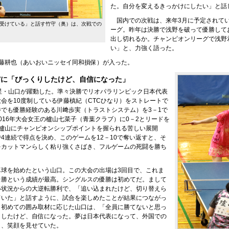
た。自分を変えるきっかけにしたい」と話
国内での次戦は、来年3月に予定されて
受けている」と話す竹守（奥）は、次戦での
ーグ。昨年は決勝で浅野を破って優勝して
出し切れるか。チャンピオンリーグで浅野
い」と、力強く語った。
加藤耕也（あいおいニッセイ同和損保）が入った。
Vに「びっくりしたけど、自信になった」
星・山口が躍動した。準々決勝でリオパラリンピック日本代表
会を10度制している伊藤槙紀（CTCひなり）をストレートで
でも優勝経験のある川﨑歩実（トラストシステム）を3－1で
016年大会女王の櫨山七菜子（青葉クラブ）に0－2とリードを
は櫨山にチャンピオンシップポイントを握られる苦しい展開
4連続で得点を決め、このゲームを12－10で奪い返すと、そ
をカットマンらしく粘り強くさばき、フルゲームの死闘を勝ち
卓球を始めたという山口。この大会の出場は3回目で、これま
優勝という成績が最高。シングルスの優勝は初めてだ。まして
い状況からの大逆転勝利で、「追い込まれたけど、切り替えら
ていた」と話すように、試合を楽しめたことが結果につながっ
、初めての囲み取材に応じた山口は、「全員に勝てないと思っ
りしたけど、自信になった。夢は日本代表になって、外国での
と、笑顔を見せていた。