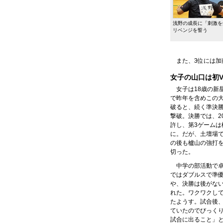
浅野の成長に「刺激を
リベンジを誓う
また、3位には
女子の山口は初
女子は18歳の新
で昨年を含めこの大
破ると、続く準決勝
撃破。決勝では、2
許し、第3ゲーム
に。だが、土壇場で
の後も櫨山の強打
切った。
中学の部活動で
ではダブルスで準
や、決勝は後がな
れた。ワクワクし
たようす。試合後
ていたのでびっく
試合に出ること」