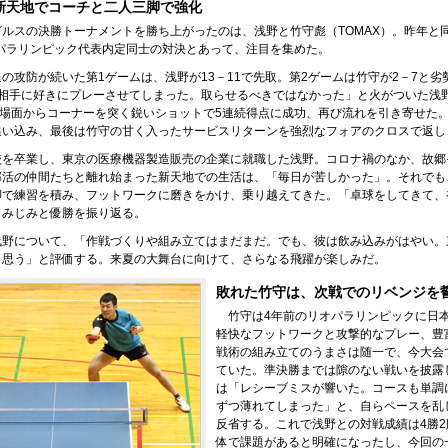
新天地でコーチと二人三脚で強化
ルスの決勝トーナメントを勝ち上がったのは、浅野と竹守彪（TOMAX）。昨年と
0パラリンピック代表内定同士の対決とあって、注目を集めた。
の攻防が続いた第1ゲームは、浅野が13－11で先取。第2ゲームは竹守が2－7と劣
「相手に好きにプレーさせてしまった。取らせるべきではなかった」と火がついた浅
の場面からコーナーを突く鋭いショットで5連続得点に成功、再び流れを引き寄せた
追い込み、最後は竹守の甘く入ったサービスリターンを強烈なフォアのクロスで返し
校を卒業し、東京の医療機器製造販売の企業に就職した浅野。コロナ禍のなか、故郷
部活の仲間たちと離れ始まった新天地での生活は、「毎日が苦しかった」。それでも
脚で練習を積み、フットワークに磨きをかけ、乗り越えてきた。「卓球をしてきて、
しみじみと優勝を振り返る。
浅野について、「作戦づくりや組み立てはまだまだ。でも、彼は飲み込みがはやい。
と思う」と評価する。来夏の大舞台に向けて、さらなる飛躍が楽しみだ。
敗れた竹守は、次戦でのリベンジを
竹守は4年前のリオパラリンピックに日
軽快なフットワークと攻撃的なプレー、豊
戦術の組み立てのうまさは随一で、今大会
ていた。準決勝までは隙のない戦いを披露
は「レシーブミスが響いた。コースも単調
ずつ薄れてしまった」と、自らペースを乱
反省する。これで浅野との対戦成績は4勝
体で課題があると明確になったし、今回の