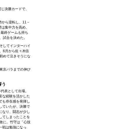
同じ決勝カードで、
勢から逆転し、11－
野は集中力を高め、
。最終ゲームも持ち
、試合を決めた。
そしてインターハイ
、6月から佐々木信
初めて泣きそうにな
東京パラまでの伸び
誓う
本代表として出場。
富な経験を活かした
でも存在感を発揮し
していたが、決勝で
になり、闘志が少し
してしまったことを
2敗に。竹守は「心技
一戦は勉強になっ