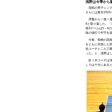
浅野は今季から
混戦の男子シング
さらには東京202
序盤から一進一退
9と取り返した。
第3ゲームは5－4
味の強打で竹守を
今春、長崎の高
をともに目指した
也コーチと二人三
った」と、浅野は
佐々木コーチは
しろは十分にある