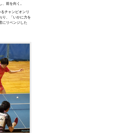
し、前を向く。
いるチャンピオンリ
おり、「いかに力を
君にリベンジした