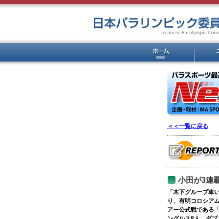
＜＜一覧に戻る
小田が3連
「木下グループ車い
り、有明コロシアム
アー公式戦である「
ングルス8人、ダブ