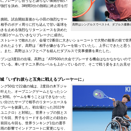
いにブレークし合うなど譲らない展開が続い
強打を決め、3時間3分の熱戦に終止符を打
に挑戦。試合開始直後から小田の強烈なサー
、相手のボディ周りに打ち込んで甘い返球を
髙野はシングルスでベスト4、ダブルス優勝
動きを止める強烈なリターンエースを決めた
の第1ゲームでいきなりブレークに成功し
はストレートで敗れたが、会場で2番目に大きいショーコートで大勢の観客の前で世
たされたようす。高野は「相手が嫌がるプレーを狙っていたし、上手にできたと思う
た。また、髙野はユソフとペアを組んだダブルスで見事優勝を果たした。
プンは3度目の出場。高野は「ATP500の大会でプレーする機会はなかなかないの
っている。車いすテニス界のレベルも上がっているので、そこで戦う姿をまたお見せ
の城「いずれ彼らと互角に戦えるプレーヤーに」
ング50位で22歳の城は、2度目の木下ジャ
を叶えた。オープニングゲームとなったシン
田と対戦。ゲームを奪うことはできなかった
使い分けたサーブで相手のリターンエースを
プレーを披露した。初出場だった2022年
（ユニクロ）と対戦し、世界トップの技とス
して今回、男子をリードする小田との顔合わ
「前回も今回も、世界ランキング1位の選手
は雨の影響でインドアコートに変更になり、