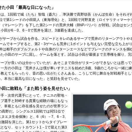
せた小田「最高な日になった」
勝は、1回戦で城（たち）智哉（森六）、準決勝で髙野頌吾（かんぽ生命）をそれぞ
位で第1シードの小田凱人（東海理化）と、1回戦で河野直史（ロイヤリティマーケ
（マレーシア）を下した第2シードの荒井大輔（BNPパリバ）が対戦。試合はセン
小田が6－0、6－0で荒井を退け、3連覇を達成した。
田がサーブから試合を作る。スピードとキレのあるサーブで荒井のリターンアウトや
ームでキープすると、第2・3ゲームも荒井に1ポイントも与えない完璧な立ち上が
荒井は相手のダブルフォルトや自身のリターンエースなどでブレークのチャンスを掴
めた小田のサーブに屈し、ゲームを落とす。試合は小田が最後まで主導権を握り、完
サーブが良いのは分かっていたが、あそこまで自分がリターンができないとは思って
。一方の小田は「荒井さんは僕が車いすテニスを始めた8歳、9歳のころから一緒に
を教えてもらったり、昔の思い出がたくさんある。こうして同じ舞台を対戦相手とし
い。本当に最高な日になった」と笑顔を見せていた。
小田に敗戦も「また戦う姿を見せたい」
若手・次世代選手にとって、テニスの聖地・
ップ選手と対峙する貴重な経験の場にもなっ
で、単複ともに存在感を見せたのが世界ラン
歳の髙野だ。シングルス1回戦では同51位で
エヌエヌ生命保険）と、6（6）－7、6－3、
の激闘を演じた。第1セットからタイブレー
となり、セットカウント1－1で迎えた第3