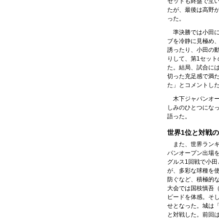
セットも終盤で互
たが、最後は高野が
った。
準決勝では小田
ブを冷静に見極め
誘ったり、小田の
りして、第1セット
た。結局、試合に
切った充足感で満
た」とコメントし
木下ジャパンオー
しみのひとつにな
語った。
世界1位と対戦
また、世界ランキ
パンオープン出場
グルス1回戦で小
が、多彩な球種を
防ぐなど、積極的な
大会では国枝慎吾
ピードを体感。そ
せとなった。城は
と対戦した。前回