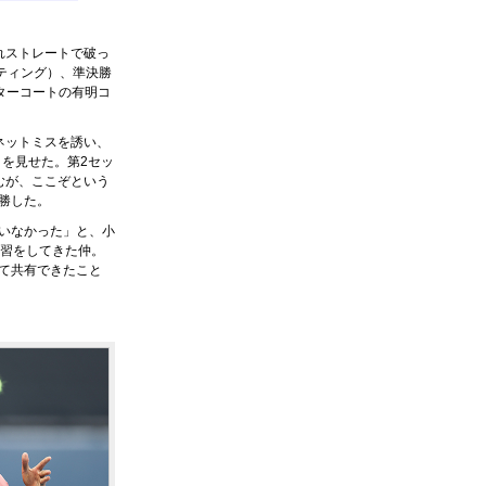
れストレートで破っ
ティング）、準決勝
ターコートの有明コ
ネットミスを誘い、
りを見せた。第2セッ
むが、ここぞという
勝した。
いなかった」と、小
練習をしてきた仲。
て共有できたこと