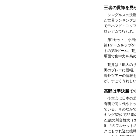
王者の貫禄を見
シングルスの決
た世界ランキング1
でモハマド・ユソフ
ロシアムで行われ、
第1セット、小
第1ゲームをラブゲ
トの第5ゲーム、
場面で集中力を高
荒井は「凱人の
田のプレーに脱帽
海外ツアーの情報
が、すごくうれし
髙野は準決勝で
今大会は日本の
有明で同世代やト
ている。そのなか
キング32位で22
21歳の川合雄大（
6－4のフルセット
クにもつれ込む接戦