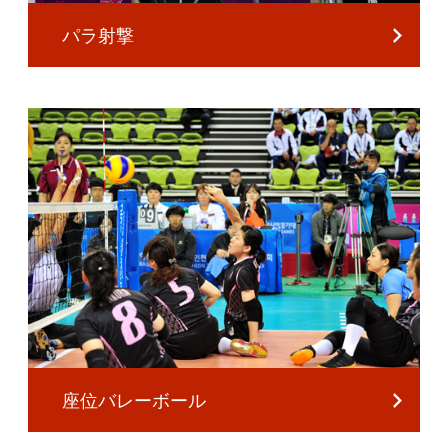
パラ射撃
座位バレーボール