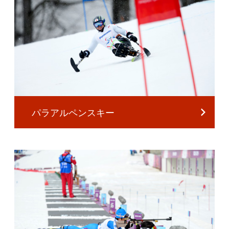
パラアルペンスキー