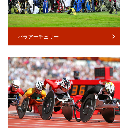
パラアーチェリー