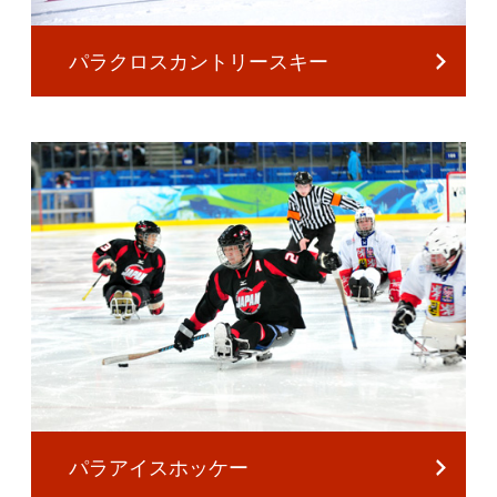
パラクロスカントリースキー
パラアイスホッケー