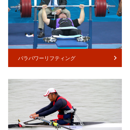
パラパワーリフティング