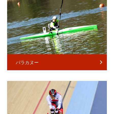
パラカヌー