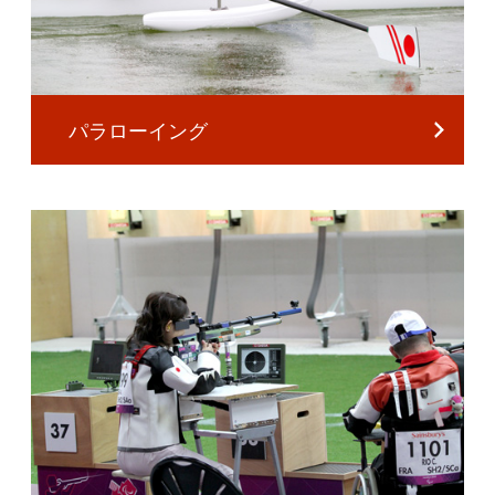
パラローイング