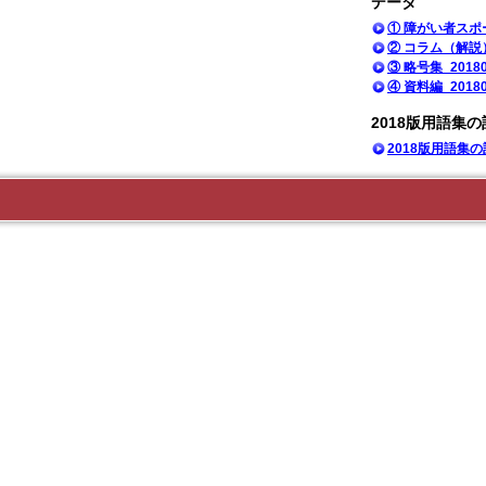
データ
① 障がい者スポー
② コラム（解説）_
③ 略号集_20180
④ 資料編_20180
2018版用語集
2018版用語集