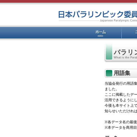
パラリ
What is the Par
用語集
当協会発行の用語集
ました。
ここに掲載したデー
活用できるように
今後も本サイト上
知らせいただけれ
※各データ名の最
※本データを商用