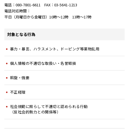
電話：080-7801-6611 FAX：03-5641-1213
電話対応時間：
平日（月曜日から金曜日）10時～12時 13時～17時
対象となる行為
暴力・暴言、ハラスメント、ドーピング等薬物乱用
個人情報の不適切な取扱い・名誉毀損
斡旋・強要
不正経理
社会規範に照らして不適切と認められる行動
（反社会的勢力との関係等）