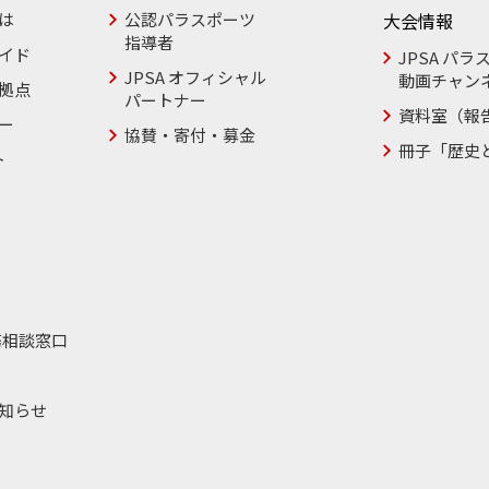
は
公認パラスポーツ
大会情報
指導者
イド
JPSA パラ
JPSA オフィシャル
動画チャン
拠点
パートナー
資料室（報
ー
協賛・寄付・募金
冊子「歴史
ト
務相談窓口
知らせ