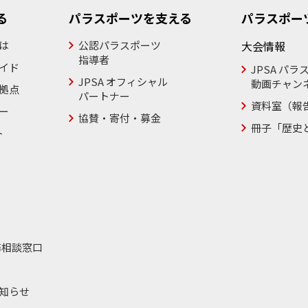
る
パラスポーツを支える
パラスポー
は
公認パラスポーツ
大会情報
指導者
イド
JPSA パラ
JPSA オフィシャル
動画チャン
拠点
パートナー
資料室（報
ー
協賛・寄付・募金
冊子「歴史
ト
務相談窓口
知らせ