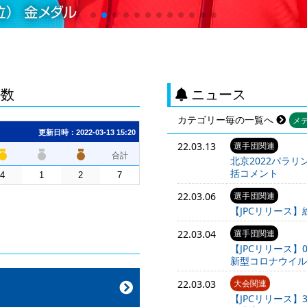
ル数
ニュース
カテゴリー毎の一覧へ
メ
22.03.13
選手団関連
北京2022パラ
括コメント
22.03.06
選手団関連
【JPCリリース
22.03.04
選手団関連
【JPCリリース】
新型コロナウイル
22.03.03
大会関連
【JPCリリース】