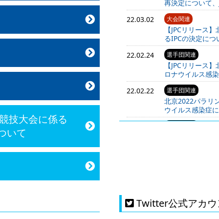
再決定について、
22.03.02
大会関連
【JPCリリース
るIPCの決定につ
22.02.24
選手団関連
【JPCリリース
ロナウイルス感染
22.02.22
選手団関連
北京2022パラ
ウイルス感染症に
季競技大会に係る
22.02.16
選手団関連
ついて
北京2022パラリ
二次発表について
22.02.10
メディア関連
【JPCプレスリリ
大会 日本代表選
22.02.08
選手団関連
Twitter公式アカ
北京2022パラリ
一次発表及び主将