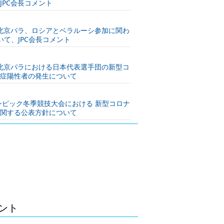
JPC会長コメント
】北京パラ、ロシアとベラルーシ参加に関わ
いて、JPC会長コメント
】北京パラにおける日本代表選手団の新型コ
症陽性者の発生について
リンピック冬季競技大会における 新型コロナ
関する公表方針について
ンピック冬季競技大会 日本代表選手団 第
ース】北京2022パラリンピック冬季競技
手団 結団式・記者会見
ウント
ンピック冬季競技大会 日本代表選手団 第
・旗手の発表について