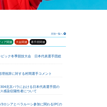
月別一覧へ
ディア関連
大会関連
選手団関連
リンピック冬季競技大会 日本代表選手団総
】総理祝辞に対する村岡選手コメント
0304北京パラにおける日本代表選手団の
ス感染症陽性者について
3/3ロシアとベラルーシ参加に関わるIPCの