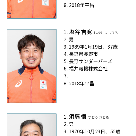
2018年平昌
塩谷 吉寛
しおや よしひろ
男
1989年1月19日、37歳
長野県長野市
長野サンダーバーズ
福井電機株式会社
－
2018年平昌
須藤 悟
すどう さとる
男
1970年10月23日、55歳