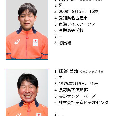
男
2009年9月5日、16歳
愛知県名古屋市
東海アイスアークス
享栄高等学校
－
初出場
熊谷 昌治
くまがい まさはる
男
1975年2月6日、51歳
長野県下伊那郡
長野サンダーバーズ
株式会社東京ビデオセンタ
ー
－