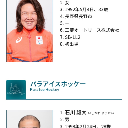
女
1992年5月4日、33歳
長野県長野市
－
三菱オートリース株式会社
SB-LL2
初出場
パラアイスホッケー
Para Ice Hockey
石川 雄大
いしかわ ゆうだい
男
1998年2月24日、28歳