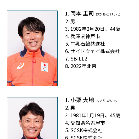
岡本 圭司
おかもと けいじ
男
1982年2月20日、44歳
兵庫県神戸市
牛乳石鹼共進社
サイドウェイ株式会社
SB-LL2
2022年北京
小栗 大地
おぐり だいち
男
1981年1月19日、45歳
愛知県名古屋市
SCSK株式会社
SCSK株式会社