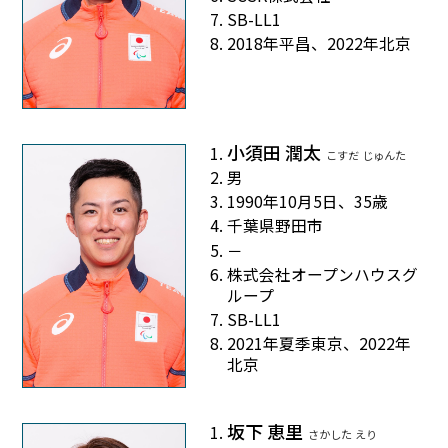
SB-LL1
2018年平昌、2022年北京
小須田 潤太
こすだ じゅんた
男
1990年10月5日、35歳
千葉県野田市
－
株式会社オープンハウスグ
ループ
SB-LL1
2021年夏季東京、2022年
北京
坂下 恵里
さかした えり