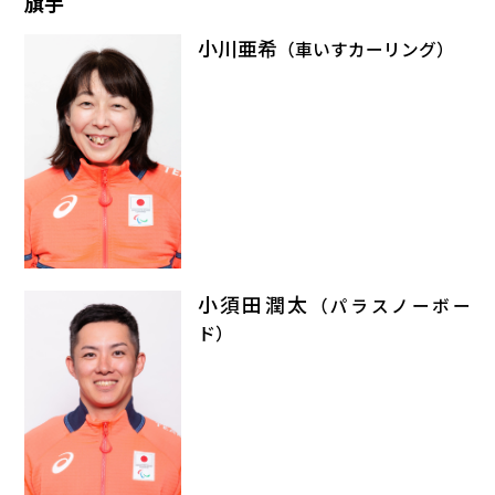
旗手
小川亜希
（車いすカーリング）
小須田潤太
（パラスノーボー
ド）