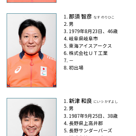
那須 智彦
なす のりひこ
男
1979年8月23日、46歳
岐阜県岐阜市
東海アイスアークス
株式会社ＵＴ工業
－
初出場
新津 和良
にいつ かずよし
男
1987年9月25日、38歳
長野県上高井郡
長野サンダーバーズ