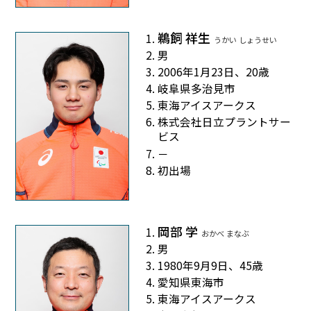
鵜飼 祥生
うかい しょうせい
男
2006年1月23日、20歳
岐阜県多治見市
東海アイスアークス
株式会社日立プラントサー
ビス
－
初出場
岡部 学
おかべ まなぶ
男
1980年9月9日、45歳
愛知県東海市
東海アイスアークス