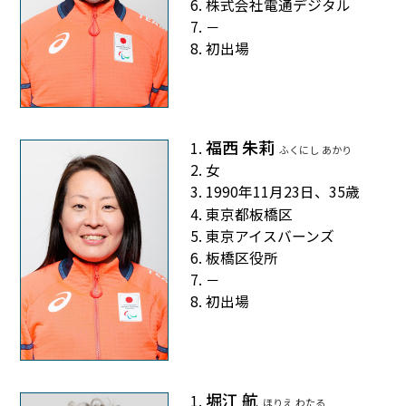
株式会社電通デジタル
－
初出場
福西 朱莉
ふくにし あかり
女
1990年11月23日、35歳
東京都板橋区
東京アイスバーンズ
板橋区役所
－
初出場
堀江 航
ほりえ わたる