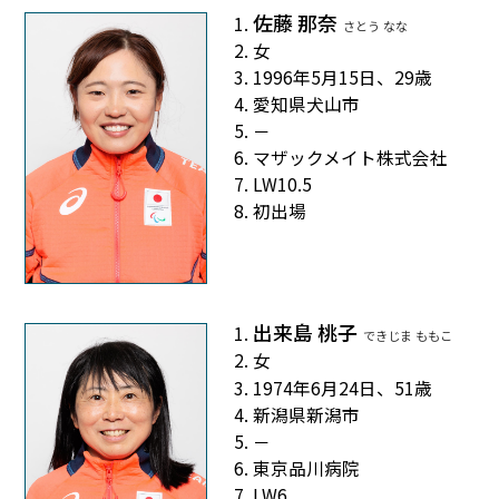
佐藤 那奈
さとう なな
女
1996年5月15日、29歳
愛知県犬山市
－
マザックメイト株式会社
LW10.5
初出場
出来島 桃子
できじま ももこ
女
1974年6月24日、51歳
新潟県新潟市
－
東京品川病院
LW6