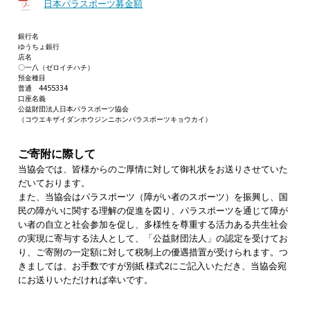
日本パラスポーツ募金額
銀行名
ゆうちょ銀行
店名
〇一八（ゼロイチハチ）
預金種目
普通 4455334
口座名義
公益財団法人日本パラスポーツ協会
（コウエキザイダンホウジンニホンパラスポーツキョウカイ）
ご寄附に際して
当協会では、皆様からのご厚情に対して御礼状をお送りさせていた
だいております。
また、当協会はパラスポーツ（障がい者のスポーツ）を振興し、国
民の障がいに関する理解の促進を図り、パラスポーツを通じて障が
い者の自立と社会参加を促し、多様性を尊重する活力ある共生社会
の実現に寄与する法人として、「公益財団法人」の認定を受けてお
り、ご寄附の一定額に対して税制上の優遇措置が受けられます。つ
きましては、お手数ですが別紙 様式2にご記入いただき、当協会宛
にお送りいただければ幸いです。